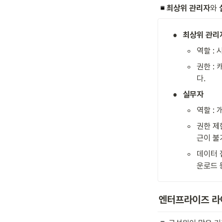
최상위 관리자
와 
•
최상위 관리
◦
역할 :
◦
권한 :
다.
•
실무자
◦
역할 :
◦
권한 제
근이 불
◦
데이터 
운로드 
엔터프라이즈 라