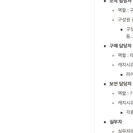
•
조직 담당자 
◦
역할 :
◦
구성원 
▪
구성
등..
•
구매 담당자
◦
역할 :
◦
캐치시큐
▪
라이
•
보안 담당자
◦
역할 :
◦
캐치시큐
▪
각종
•
실무자
◦
실무자의