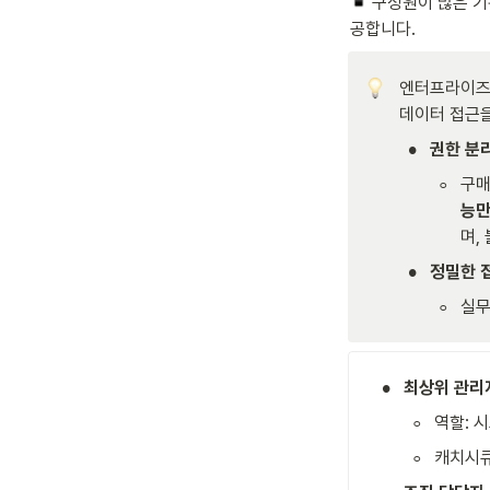
구성원이 많은 기
공합니다.
엔터프라이즈는
데이터 접근을
•
권한 분
◦
구매
능
며,
•
정밀한 
◦
실무
•
최상위 관리자
◦
역할: 
◦
캐치시큐